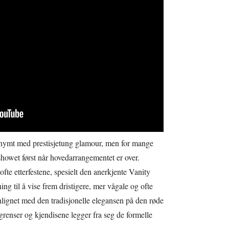
onymt med prestisjetung glamour, men for mange
 showet først når hovedarrangementet er over.
ofte etterfestene, spesielt den anerkjente Vanity
ning til å vise frem dristigere, mer vågale og ofte
ignet med den tradisjonelle elegansen på den røde
grenser og kjendisene legger fra seg de formelle