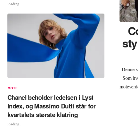
loading...
C
sty
Denne s
Som hve
moteverde
MOTE
t
Chanel beholder ledelsen i Lyst
Index, og Massimo Dutti står for
kvartalets største klatring
loading...