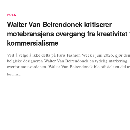
FOLK
Walter Van Beirendonck kritiserer
motebransjens overgang fra kreativitet t
kommersialisme
Ved å velge å ikke delta på Paris Fashion Week i juni 2026, gjør de
belgiske designeren Walter Van Beirendonck en tydelig markering
overfor moteverdenen. Walter Van Beirendonck ble offisielt en del a
herremoteuken i Paris i januar 1997. I et intervju med The Impressi
loading...
anledning sitt førtiårsjubileum, formidlet av hans parisiske
pressekontor...