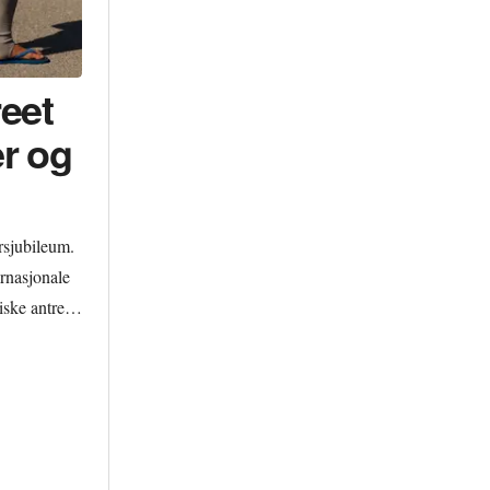
eet
er og
sjubileum.
ernasjonale
viske antrekk
e...