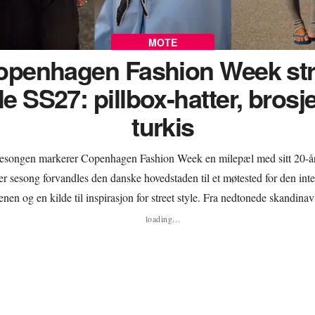
MOTE
openhagen Fashion Week str
le SS27: pillbox-hatter, brosj
turkis
esongen markerer Copenhagen Fashion Week en milepæl med sitt 20-år
r sesong forvandles den danske hovedstaden til et møtested for den int
nen og en kilde til inspirasjon for street style. Fra nedtonede skandina
il fargerike ensembler, avslørte deltakerne på vår/sommer 2027-visningen
loading...