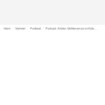
Hjem
Nyheter
Podkast
Podcast: Kristen McMenamys innflytelse på 90-tallets grungemote