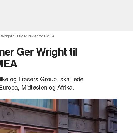
right til salgsdirektør for EMEA
er Ger Wright til
EMEA
Nike og Frasers Group, skal lede
Europa, Midtøsten og Afrika.