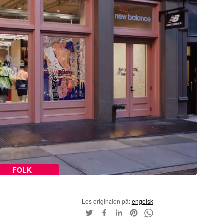
FOLK
Les originalen på:
engelsk