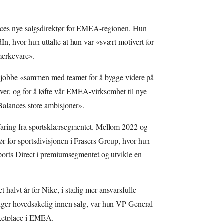
nces nye salgsdirektør for EMEA-regionen. Hun
In, hvor hun uttalte at hun var «svært motivert for
 merkevare».
vil jobbe «sammen med teamet for å bygge videre på
, og for å løfte vår EMEA-virksomhet til nye
 Balances store ambisjoner».
faring fra sportsklærsegmentet. Mellom 2022 og
r for sportsdivisjonen i Frasers Group, hvor hun
ports Direct i premiumsegmentet og utvikle en
t halvt år for Nike, i stadig mer ansvarsfulle
illinger hovedsakelig innen salg, var hun VP General
ketplace i EMEA.