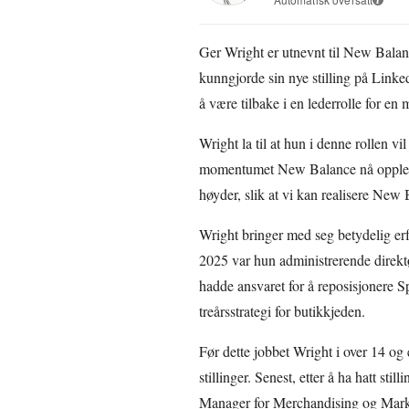
Ger Wright er utnevnt til New Bala
kunngjorde sin nye stilling på Linked
å være tilbake i en lederrolle for en
Wright la til at hun i denne rollen 
momentumet New Balance nå opplever
høyder, slik at vi kan realisere New
Wright bringer med seg betydelig er
2025 var hun administrerende direktø
hadde ansvaret for å reposisjonere S
treårsstrategi for butikkjeden.
Før dette jobbet Wright i over 14 og e
stillinger. Senest, etter å ha hatt st
Manager for Merchandising og Mar