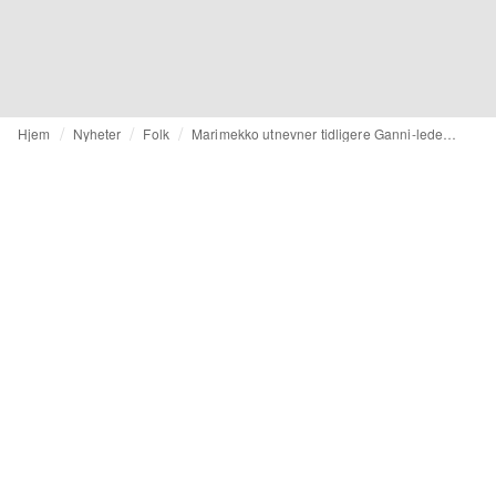
Hjem
Nyheter
Folk
Marimekko utnevner tidligere Ganni-leder Karolin Stjerna til ledergruppen