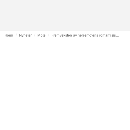
Hjem
Nyheter
Mote
Fremveksten av herremotens romantisisme: den nye estetikken som omformer hvordan menn kler seg