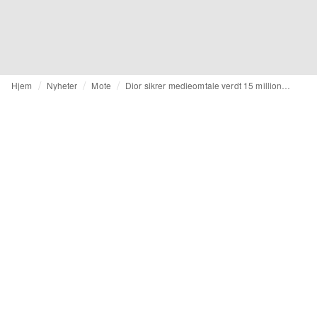
Hjem
Nyheter
Mote
Dior sikrer medieomtale verdt 15 millioner dollar med Taylor Swifts brudekjole