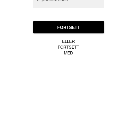
FORTSETT
ELLER
FORTSETT
MED