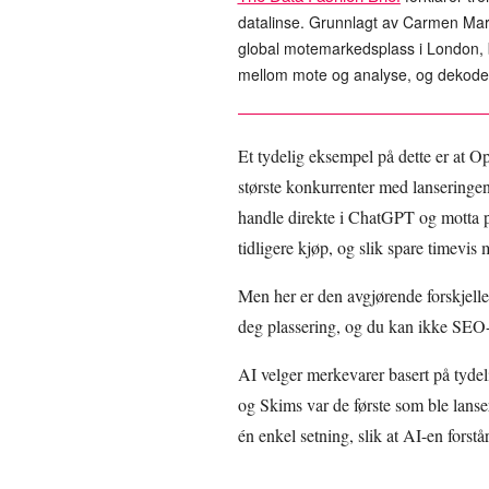
datalinse. Grunnlagt av Carmen Mart
global motemarkedsplass i London, b
mellom mote og analyse, og dekoder
Et tydelig eksempel på dette er at Op
største konkurrenter med lanseringe
handle direkte i ChatGPT og motta per
tidligere kjøp, og slik spare timevi
Men her er den avgjørende forskjell
deg plassering, og du kan ikke SEO-o
AI velger merkevarer basert på tydel
og Skims var de første som ble lans
én enkel setning, slik at AI-en forst