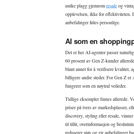
unike plagg gjennom
resale
og vintag
opplevelsen, ikke for effektiviteten.
anbefalinger føles personlige.
AI som en shoppingpa
Det er her AI-agenter passer naturl
60 prosent av Gen Z-kunder allerede 
blant annet for å verifisere kvalitet,
billigere andre steder. For Gen Z er 
fungerer som en nøytral veileder.
Tidlige eksempler finnes allerede. 
priser på tvers av markedsplasser, e
discovery, styling eller resale, vinner
til tillit, overinformasjon og beslutn
reduserer støy og gir anbefalinger ba