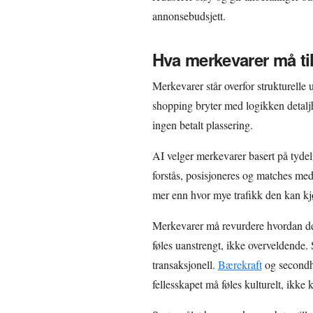
annonsebudsjett.
Hva merkevarer må ti
Merkevarer står overfor strukturelle 
shopping bryter med logikken detaljha
ingen betalt plassering.
AI velger merkevarer basert på tyde
forstås, posisjoneres og matches med 
mer enn hvor mye trafikk den kan kj
Merkevarer må revurdere hvordan de
føles uanstrengt, ikke overveldende
transaksjonell.
Bærekraft
og secondha
fellesskapet må føles kulturelt, ikke 