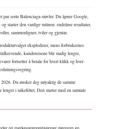
t par sorte Balenciaga-støvler. Du åpner Google,
og starter den vanlige rutinen: endeløse resultater,
scroller, sammenligner, tviler og gjentar.
Produktutvalget eksploderer, mens forbrukernes
idkrevende, kundereisene blir stadig lengre,
arer fortsetter å betale for hvert klikk og hver
slutningsvegring.
 i 2026. Du ønsker deg nøyaktig de samme
 lenger i søkefeltet. Den starter med en samtale
ender og merkevareprestasjoner gjennom en