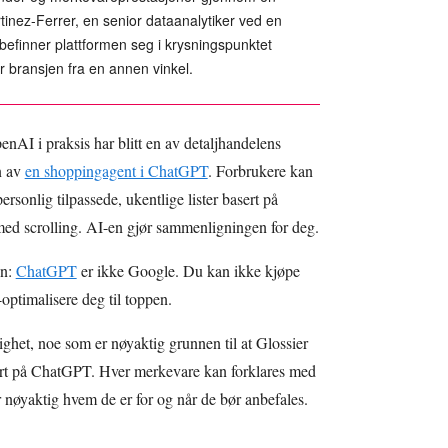
inez-Ferrer, en senior dataanalytiker ved en
efinner plattformen seg i krysningspunktet
 bransjen fra en annen vinkel.
enAI i praksis har blitt en av detaljhandelens
n av
en shoppingagent i ChatGPT
. Forbrukere kan
sonlig tilpassede, ukentlige lister basert på
s med scrolling. AI-en gjør sammenligningen for deg.
en:
ChatGPT
er ikke Google. Du kan ikke kjøpe
ptimalisere deg til toppen.
ighet, noe som er nøyaktig grunnen til at Glossier
ert på ChatGPT. Hver merkevare kan forklares med
år nøyaktig hvem de er for og når de bør anbefales.