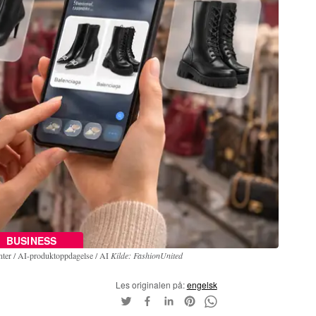
BUSINESS
nter / AI-produktoppdagelse / AI
Kilde: FashionUnited
Les originalen på:
engelsk