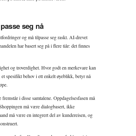
lpasse seg nå
utfordringer og må tilpasse seg raskt. AI-drevet
ndelen har basert seg på i flere tiår: det finnes
lighet og troverdighet. Hvor godt en merkevare kan
et spesifikt behov i ett enkelt øyeblikk, betyr nå
øpe.
 fremstår i disse samtalene. Oppdagelsesfasen må
. Shoppingen må være dialogbasert, ikke
nd må være en integrert del av kundereisen, og
konstruert.