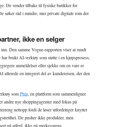
e. De vender tilbake til fysiske butikker for
 De søker råd i mindre, mer private digitale rom der
rtner, ikke en selger
ig inn. Den samme Vogue-rapporten viser at rundt
har brukt AI-verktøy som støtte i en kjøpsprosess,
 aggregere anmeldelser eller sjekke om en vare er
AI allerede en integrert del av kundereisen, der den
Verktøy som
Phia
, en plattform som sammenligner
ller andre nye shoppingagenter med fokus på
 terreng nettopp fordi de løser utfordringer knyttet
ingstretthet. De pusher ikke produkter, men
sert på atferd, ikke på merkevarens