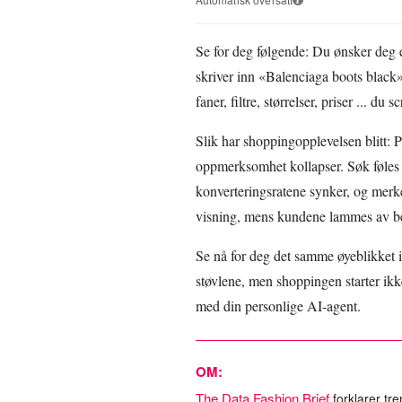
Se for deg følgende: Du ønsker deg e
skriver inn «Balenciaga boots black» 
faner, filtre, størrelser, priser ... du 
Slik har shoppingopplevelsen blitt: 
oppmerksomhet kollapser. Søk føles t
konverteringsratene synker, og merkev
visning, mens kundene lammes av be
Se nå for deg det samme øyeblikket
støvlene, men shoppingen starter ikke
med din personlige AI-agent.
OM:
The Data Fashion Brief
forklarer tr